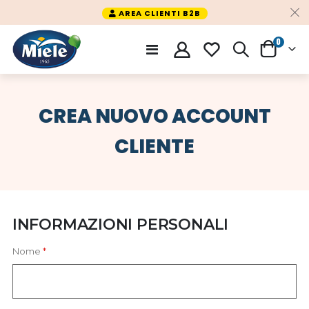
AREA CLIENTI B2B
PRODO
0
Toggle
CARRELLO
Nav
CREA NUOVO ACCOUNT
CLIENTE
INFORMAZIONI PERSONALI
Nome