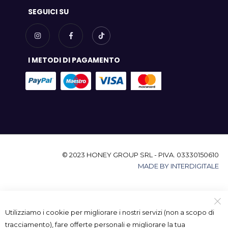
SEGUICI SU
I METODI DI PAGAMENTO
© 2023 HONEY GROUP SRL - PIVA. 03330150610
MADE BY INTERDIGITALE
Utilizziamo i cookie per migliorare i nostri servizi (non a scopo di
tracciamento), fare offerte personali e migliorare la tua