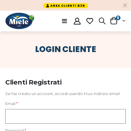
AREA CLIENTI B2B
PRODO
0
Toggle
CARRELLO
Nav
LOGIN CLIENTE
Clienti Registrati
Se hai creato un account, accedi usando il tuo indirizio email
Email
Password